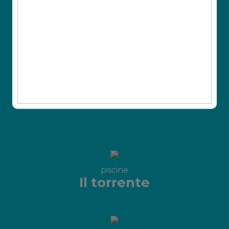
salendo a bordo di un gommone biposto e
scendendo a picco da uno scivolo a doppia
discesa alto 15 metri.
Altezza minima: 130 cm (a piedi nudi)
piscine
Il torrente