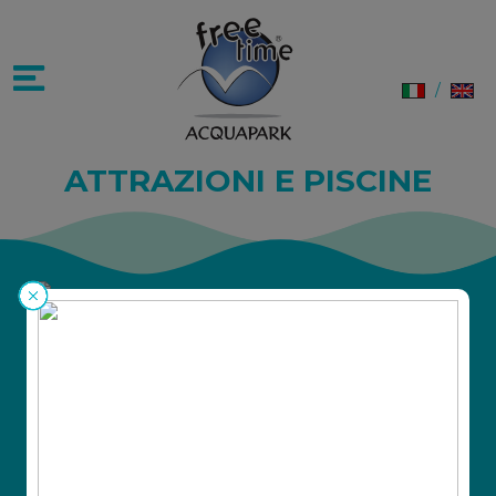
/
ATTRAZIONI E PISCINE
attrazione
Boomerang
1
*Orario: dalle 10:30 alle 13:00 e dalle 14:00 alle
2
17:30
3
Preparati a vivere un\'esperienza emozionante